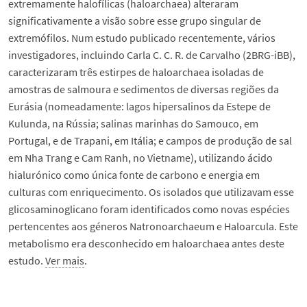
extremamente halofílicas (haloarchaea) alteraram
significativamente a visão sobre esse grupo singular de
extremófilos. Num estudo publicado recentemente, vários
investigadores, incluindo Carla C. C. R. de Carvalho (2BRG-iBB),
caracterizaram três estirpes de haloarchaea isoladas de
amostras de salmoura e sedimentos de diversas regiões da
Eurásia (nomeadamente: lagos hipersalinos da Estepe de
Kulunda, na Rússia; salinas marinhas do Samouco, em
Portugal, e de Trapani, em Itália; e campos de produção de sal
em Nha Trang e Cam Ranh, no Vietname), utilizando ácido
hialurónico como única fonte de carbono e energia em
culturas com enriquecimento. Os isolados que utilizavam esse
glicosaminoglicano foram identificados como novas espécies
pertencentes aos géneros Natronoarchaeum e Haloarcula. Este
metabolismo era desconhecido em haloarchaea antes deste
estudo.
Ver mais
.