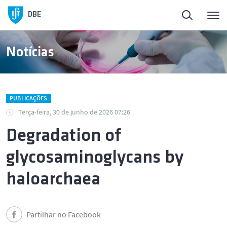
Início
DBE
Sobre o DBE
Notícias
Pessoas
PUBLICAÇÕES
Ensino
Terça-feira, 30 de junho de 2026 07:26
Degradation of
Investigação e Inovação
glycosaminoglycans by
Laboratórios Abertos no DBE
haloarchaea
Núcleos de alunos
Partilhar no Facebook