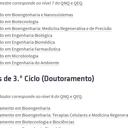
mestre corresponde ao nível 7 do
QNQ e QEQ
.
do em Bioengenharia e Nanossistemas
do em Biotecnologia
do em Bioengenharia: Medicina Regenerativa e de Precisão
do em Engenharia Biológica
do em Engenharia Biomédica
do em Engenharia Farmacêutica
do em Microbiologia
do em Engenharia do Ambiente
 de 3.º Ciclo (Doutoramento)
doutor corresponde ao nível 8 do
QNQ e QEQ
.
amento em Bioengenharia
amento em Bioengenharia: Terapias Celulares e Medicina Regenera
amento em Biotecnologia e Biociências