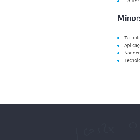
Doutor
Minor
Tecnolo
Aplica
Nanoen
Tecnol