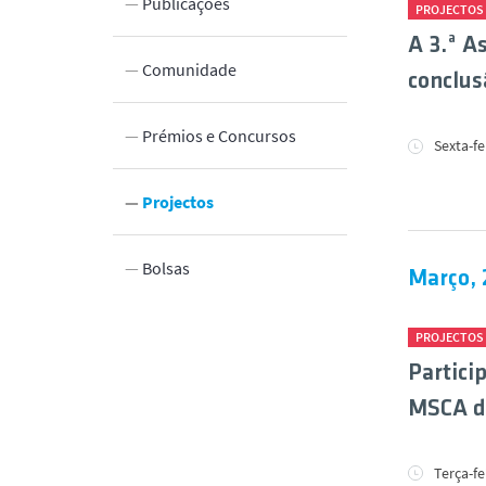
Publicações
PROJECTOS
A 3.ª A
Comunidade
conclus
 Inovação
Prémios e Concursos
Sexta-fe
Laboratórios Abertos no DBE
Projectos
unos
Bolsas
Março, 
nsais
PROJECTOS
Partic
MSCA d
Terça-fe