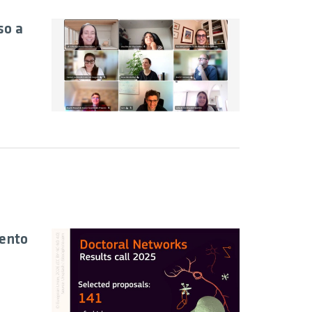
so a
ento