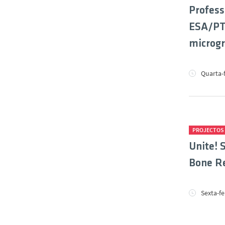
Profess
ESA/PTS
microg
Quarta-
PROJECTOS
Unite! 
Bone R
Sexta-f