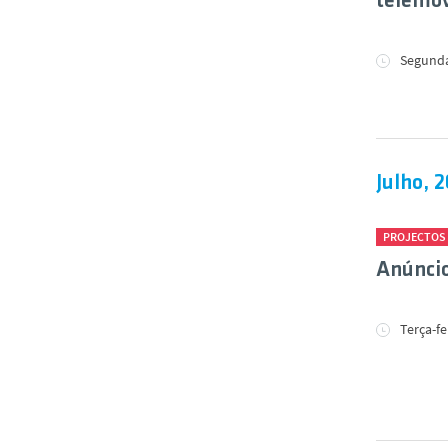
telemóv
Segunda
Julho, 
PROJECTOS
Anúncio
Terça-fe