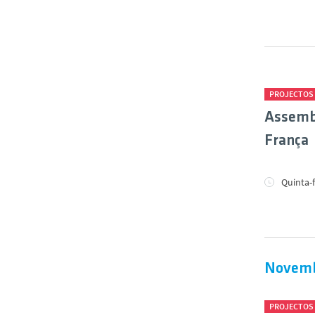
PROJECTOS
Assembl
França
Quinta-f
Novemb
PROJECTOS