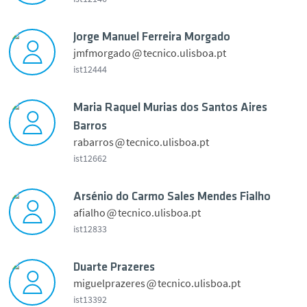
Newsletter Mensais
Jorge Manuel Ferreira Morgado
Notícias
jmfmorgado
tecnico.ulisboa.pt
o
ist12444
a
Eventos
o
Maria Raquel Murias dos Santos Aires
P
o
Barros
e
Contactos
r
rabarros
tecnico.ulisboa.pt
d
g
ist12662
r
e
English
o
M
E
Arsénio do Carmo Sales Mendes Fialho
a
s
afialho
tecnico.ulisboa.pt
n
t
ist12833
u
a
r
e
r
e
l
Duarte Prazeres
i
l
F
miguelprazeres
tecnico.ulisboa.pt
a
a
r
e
ist13392
R