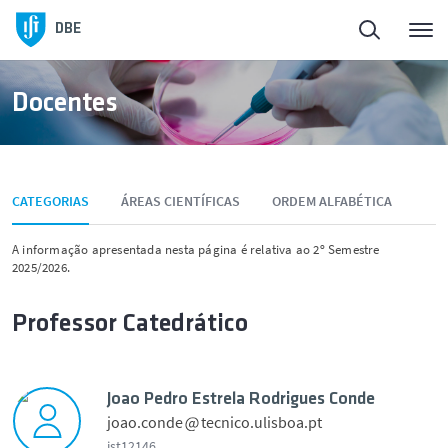
Início
DBE
Sobre o DBE
Docentes
Pessoas
CATEGORIAS
ÁREAS CIENTÍFICAS
ORDEM ALFABÉTICA
Ensino
A informação apresentada nesta página é relativa ao 2º Semestre
2025/2026.
Investigação e Inovação
Professor Catedrático
Laboratórios Abertos no DBE
Núcleos de alunos
Joao Pedro Estrela Rodrigues Conde
joao.conde
tecnico.ulisboa.pt
ist12146