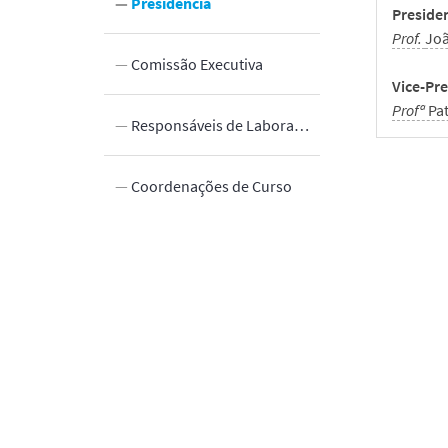
estão
Presidência
Preside
Prof.
Jo
icas
Comissão Executiva
Vice-Pre
Profª
Pat
 Inovação
e Atividades
Responsáveis de Laboratórios de Ensino
DBE in video
Laboratórios Abertos no DBE
Coordenações de Curso
unos
min
nsais