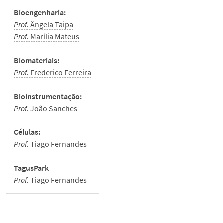
Newsletter Mensais
Bioengenharia:
Prof.
Ângela Taipa
Notícias
Prof.
Marília Mateus
Biomateriais:
Eventos
Prof.
Frederico Ferreira
Contactos
Bioinstrumentação:
Prof.
João Sanches
English
Células:
Prof.
Tiago Fernandes
TagusPark
Prof.
Tiago Fernandes